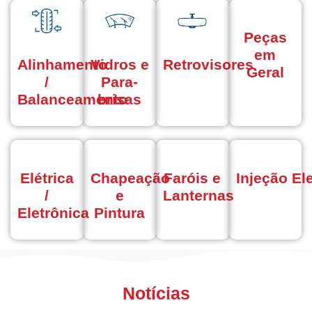
Peças
em
Alinhamento
Vidros e
Retrovisores
Geral
/
Para-
Balanceamento
brisas
Elétrica
Chapeação
Faróis e
Injeção El
/
e
Lanternas
Eletrônica
Pintura
Notícias