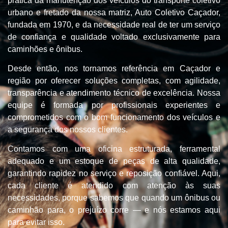
prática da manutenção dos veículos do transporte coletivo
urbano e fretado da nossa matriz, Auto Coletivo Caçador,
fundada em 1970, e da necessidade real de ter um serviço
de confiança e qualidade voltado exclusivamente para
caminhões e ônibus.
Desde então, nos tornamos referência em Caçador e
região por oferecer soluções completas, com agilidade,
transparência e atendimento técnico de excelência. Nossa
equipe é formada por profissionais experientes e
comprometidos com o bom funcionamento dos veículos e
a segurança dos nossos clientes.
Contamos com uma oficina estruturada, ferramental
adequado e um estoque de peças de alta qualidade,
garantindo rapidez no serviço e reposição confiável. Aqui,
cada cliente é atendido com atenção às suas
necessidades, porque sabemos que quando um ônibus ou
caminhão para, o prejuízo corre — e nós estamos aqui
para evitar isso.