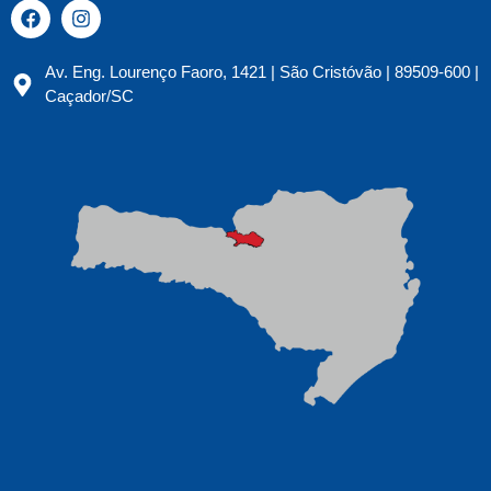
Av. Eng. Lourenço Faoro, 1421 | São Cristóvão | 89509-600 |
Caçador/SC